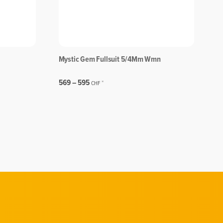
Mystic Gem Fullsuit 5/4Mm Wmn
M
M
569 –
595
5
*
CHF