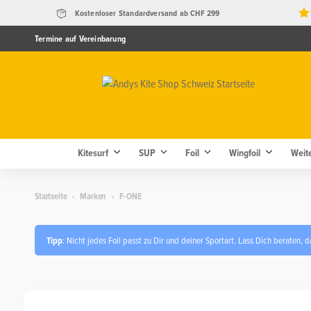
Kostenloser Standardversand ab CHF 299
Termine auf Vereinbarung
Kitesurf
SUP
Foil
Wingfoil
Weit
Startseite
Startseite
·
Marken
·
F-ONE
Tipp
: Nicht jedes Foil passt zu Dir und deiner Sportart. Lass Dich beraten,