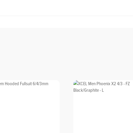
ld/product/fuselage-carbon-x-short/
Sie Anderen bei der Kaufentscheidung: