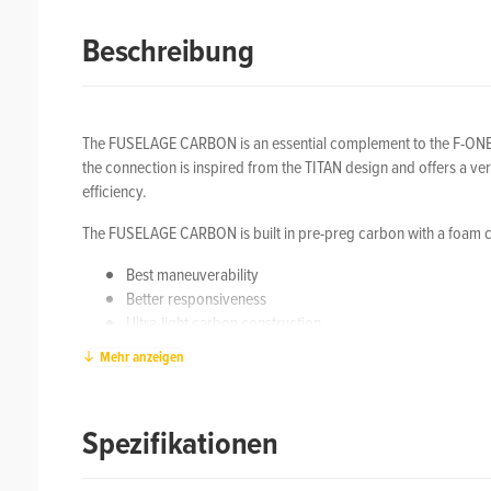
Beschreibung
The FUSELAGE CARBON is an essential complement to the F-ONE Mo
the connection is inspired from the TITAN design and offers a very
efficiency.
The FUSELAGE CARBON is built in pre-preg carbon with a foam cor
Best maneuverability
Better responsiveness
Ultra-light carbon construction
Mehr anzeigen
This fuselage is recommended with the SEVEN SEAS 1400 and the P
fuselage will help with sharp and quick turns.
Weight:
0.18
Spezifikationen
Lenght:
33 cm