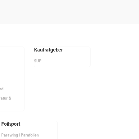
Kaufratgeber
SUP
nd
atur &
Foilsport
Parawing | Parafoilen