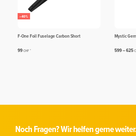
–40%
F-One Foil Fuselage Carbon Short
Mystic Gem
99
599 –
625
*
CHF
C
Noch Fragen? Wir helfen gerne weiter