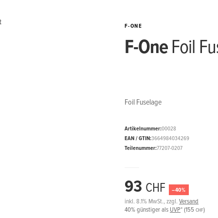
F-ONE
F-One
Foil Fu
Foil Fuselage
Artikelnummer:
00028
EAN / GTIN:
3664984034269
Teilenummer:
77207-0207
93
CHF
–40%
inkl. 8.1% MwSt., zzgl.
Versand
40%
günstiger als
UVP
*
(155
)
CHF