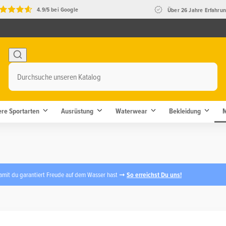
4.9/5 bei Google
Über 26 Jahre Erfahru
ere Sportarten
Ausrüstung
Waterwear
Bekleidung
 damit du garantiert Freude auf dem Wasser hast
So erreichst Du uns!