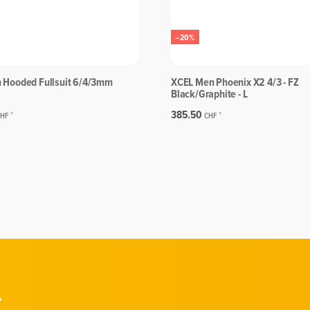
–20%
 Hooded Fullsuit 6/4/3mm
XCEL Men Phoenix X2 4/3 - FZ
Black/Graphite - L
385.50
*
*
HF
CHF
.