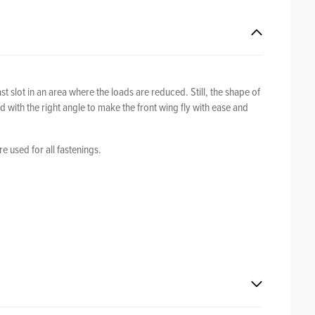
lot in an area where the loads are reduced. Still, the shape of
ed with the right angle to make the front wing fly with ease and
 used for all fastenings.
A longer fuselage will bring more stability, while a shorter