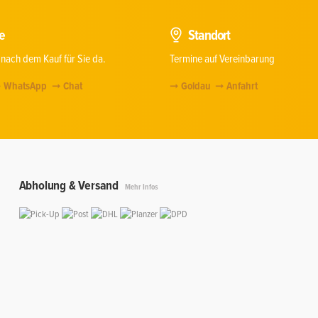
e
Standort
 nach dem Kauf für Sie da.
Termine auf Vereinbarung
WhatsApp
Chat
Goldau
Anfahrt
Abholung & Versand
Mehr Infos