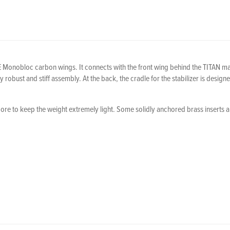
nobloc carbon wings. It connects with the front wing behind the TITAN mast s
 robust and stiff assembly. At the back, the cradle for the stabilizer is design
e to keep the weight extremely light. Some solidly anchored brass inserts are
HANTOM CARBON 1280. Our carbon fuselages are available in different sizes. 