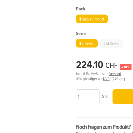
Pack
Single Product
Single Product
Serie
L-Series
M-Series
L-Series
M-Series
224.10
CHF
–10%
inkl. 8.1% MwSt., zzgl.
Versand
10%
günstiger als
UVP
*
(249
)
CHF
Stk
Noch Fragen zum Produkt?