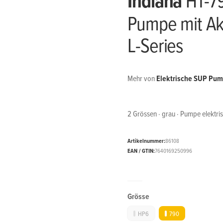
Indiana
Pumpe mit Ak
L-Series
Mehr von
Elektrische SUP Pu
2 Grössen · grau · Pumpe elektri
Artikelnummer:
86108
EAN / GTIN:
7640169250996
Grösse
HP6
790
HP6
790