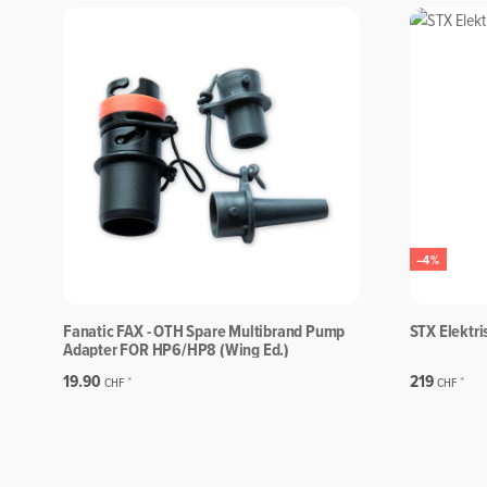
Garantie:
2 +1 Year
–4%
Fanatic FAX - OTH Spare Multibrand Pump
STX Elektr
Adapter FOR HP6/HP8 (Wing Ed.)
19.90
219
*
*
CHF
CHF