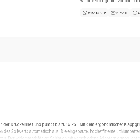
Wir helfen dir gerne. Vor und na
WHATSAPP
E-MAIL
en der Druckeinheit und pumpt bis zu 16 PSI. Mit dem ergonomischer Klappgrif
n des Sollwerts automatisch aus. Die eingebaute, hocheffiziente Lithiumbatter
en. Der widerstandsfähige Schlauch mit verschiedene Adaptern ermöglicht ei